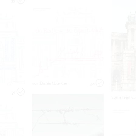
33
von Daniel Bürkner
32
31
von arsen v