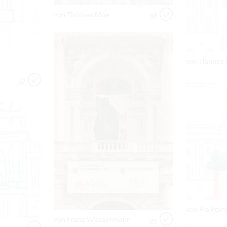
von Thomas Moe
38
von Hannes 
37
von Pia Poin
von Franz Wassermann
35