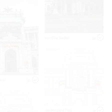
von Elke Sackel
32
ukov
32
von Irmgard Troy
31