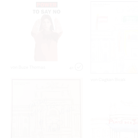
von Buze Thomas
41
von Cagkan Bicak