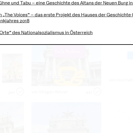
hne und Tabu – eine Geschichte des Altans der Neuen Burg in
on „The Voices“ – das erste Projekt des Hauses der Geschichte 
enkjahres 2018
von Andi Zobernig
1007
Orte“ des Nationalsozialismus in Österreich
519
von nico haf
von Mojgan Akhzar
340
441