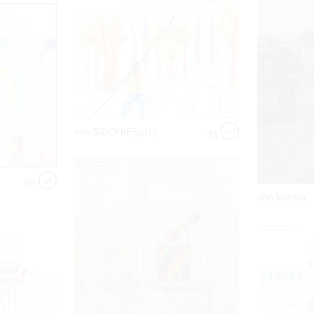
von SIDONIE [o.N.]
43
40
von Martin