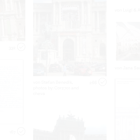
von Luigi & 
332
von Jana Sa
von Stefan Benedik,
266
photos by: Cor2701 and
cheva
167