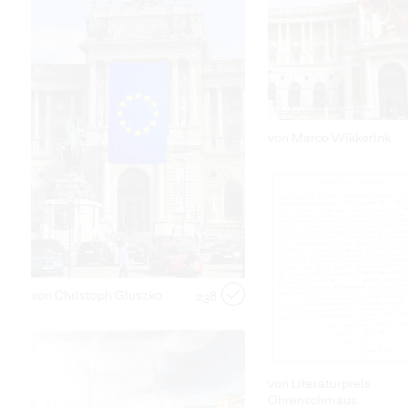
von Marco Wikkerink
von Christoph Gluszko
238
von Literaturpreis
Ohrenschmaus