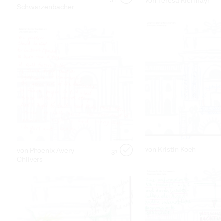
von Teresa Kiermayr
Schwarzenbacher
von Kristin Koch
von Phoenix Avery
31
Chilvers