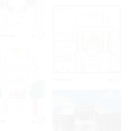
Selhofer
37
von Sayra
36
tner
34