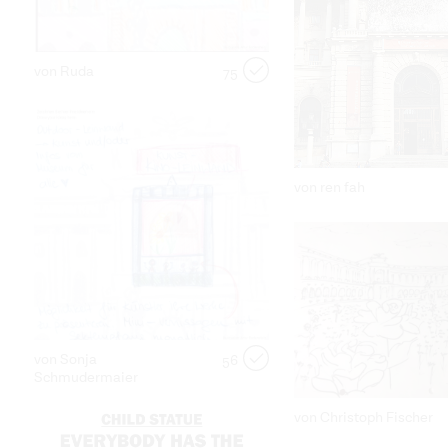
von Ruda
75
von ren fah
von Sonja
56
Schmudermaier
von Christoph Fischer