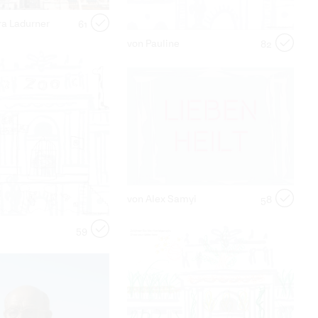
ra Ladurner
61
von Pauline
82
von Alex Samyi
58
59