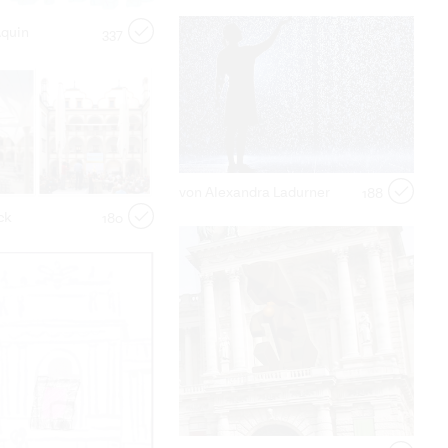
Aquin
337
von Alexandra Ladurner
188
ck
180