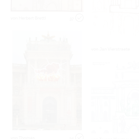
von Herbert Brettl
37
von Jan Vierstraete
von Thomas
34