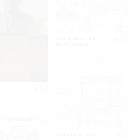
von Julie Rojas und
53
Martin Gädecke
51
von Karl Heinz Marx
38