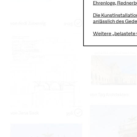
Ehrenloge, Rednerbü
Die Kunstinstallati
anlässlich des Ged
von Andi Zobernig
2125
Weitere „belastete 
von Paul Mach
von Tp3 Architekten
von Jana Sack
356