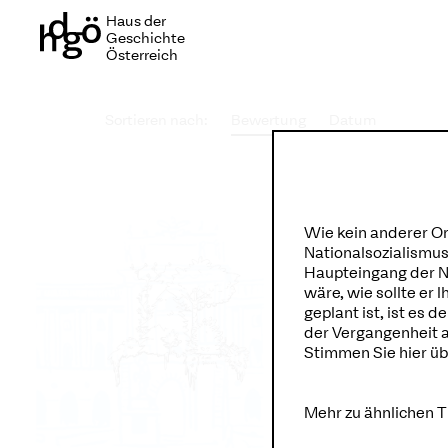
Haus der
Haus der
Geschichte
Geschichte
Österreich
Österreich
Sortieren nach:
Bewertung
Datum
Wie kein anderer Or
Nationalsozialismus
Haupteingang der Ne
wäre, wie sollte er
geplant ist, ist es
der Vergangenheit 
Stimmen Sie hier übe
von Jo Zynda
Mehr zu ähnlichen 