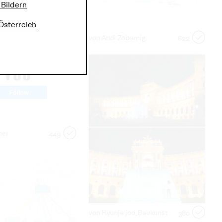
 Bildern
Österreich
von Andi Zobernig
622
ner
449
von Hyunje joo_Baukunst
380