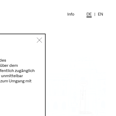
Info
DE
|
EN
 des
e über dem
fentlich zugänglich
t unmittelbar
en zum Umgang mit
Maria
623