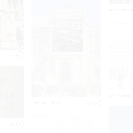
von Alexand
72
von Cynthia
von Inge Löffler
60
55