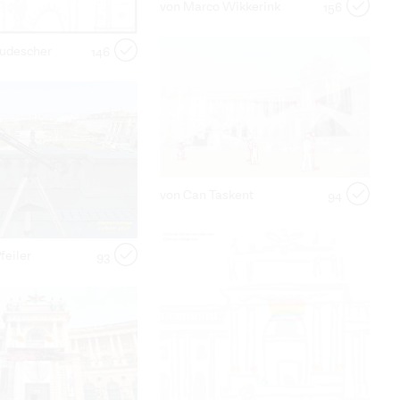
von Marco Wikkerink
156
Ludescher
146
von Can Taskent
94
feiler
93