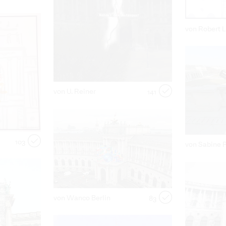
von Robert 
von U. Reiner
141
103
von Sabine P
von Wanco Berlin
83