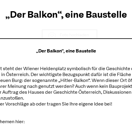
„Der Balkon“, eine Baustelle
Foto hochladen
„Der Balkon“, eine Baustelle
t steht der Wiener Heldenplatz symbolisch für die Geschichte
 in Österreich. Der wichtigste Bezugspunkt dafür ist die Fläch
uen Burg: der sogenannte „Hitler-Balkon“. Wenn dieser Ort öf
 Ihrer Meinung nach genutzt werden? Auch wenn kein Bauprojek
 der Auftrag des Hauses der Geschichte Österreich, Diskussion
anzustoßen.
r Vorschläge ab oder tragen Sie Ihre eigene Idee bei!
1780
von Hannah 
Themen hier:
Holubowsky